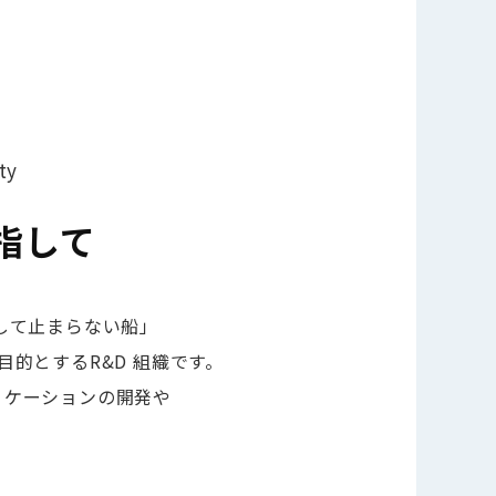
ty
指して
して止まらない船」
的とするR&D 組織です。
リケーションの開発や