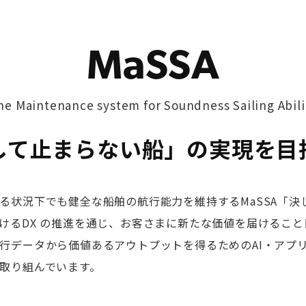
MaSSA
he Maintenance system for Soundness Sailing Abili
して止まらない船」
の実現を目
る状況下でも健全な船舶の航行能力を維持するMaSSA「決
けるDX の推進を通じ、お客さまに新たな価値を届けること目
行データから価値あるアウトプットを得るためのAI・アプ
取り組んでいます。