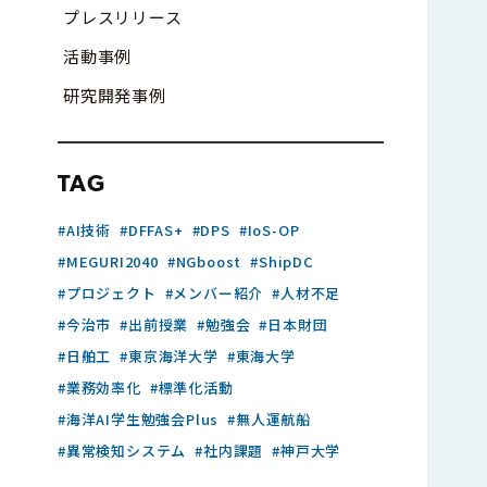
プレスリリース
活動事例
研究開発事例
TAG
AI技術
DFFAS+
DPS
IoS-OP
MEGURI2040
NGboost
ShipDC
プロジェクト
メンバー紹介
人材不足
今治市
出前授業
勉強会
日本財団
日舶工
東京海洋大学
東海大学
業務効率化
標準化活動
海洋AI学生勉強会Plus
無人運航船
異常検知システム
社内課題
神戸大学